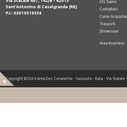
Via Statale 467, 142/e - 42013
Chi Siamo
Sant'Antonino di Casalgrande (RE)
Contattaci
P.I.: 03010510356
Come Acquista
Trasporti
Showroom
Copyright ©2024 Area Doc Ceramiche - Sassuolo - Italia - Via Statale 