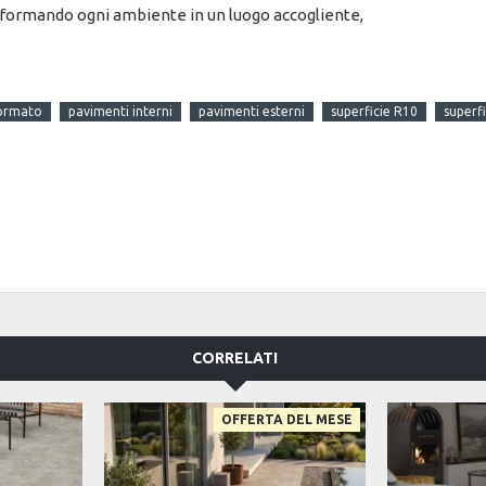
rasformando ogni ambiente in un luogo accogliente,
ormato
pavimenti interni
pavimenti esterni
superficie R10
superf
CORRELATI