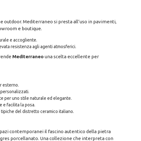
e outdoor. Mediterraneo si presta all’uso in pavimenti,
showroom e boutique.
urale e accogliente.
evata resistenza agli agenti atmosferici.
, rende
Mediterraneo
una scelta eccellente per
r esterno.
personalizzati.
e per uno stile naturale ed elegante.
e facilita la posa.
tipiche del distretto ceramico italiano.
spazi contemporanei il fascino autentico della pietra
l gres porcellanato. Una collezione che interpreta con