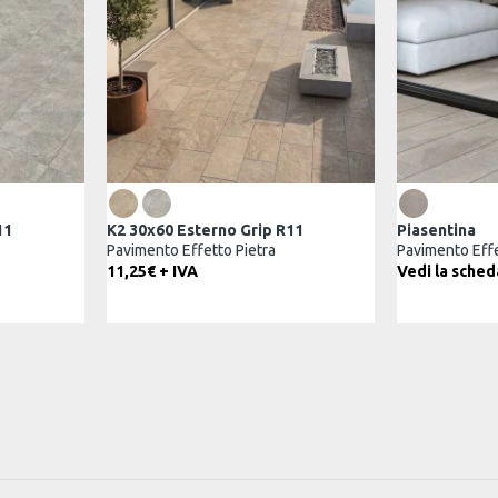
Rockstone Grip R11
K2 30
 Pietra
Pavimento Effetto Pietra
Pavim
prodotto
Vedi la scheda prodotto
10,50