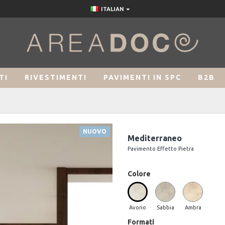
ITALIAN
TI
RIVESTIMENTI
PAVIMENTI IN SPC
B2B
NUOVO
Mediterraneo
Pavimento Effetto Pietra
Colore
Avorio
Sabbia
Ambra
Formati