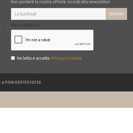
Non perderti le nostre offerte. Iscriviti alla newsletter!
INVIA
Risolvi Captcha
e
Ho letto e accetto
Privacy e Cookie
.F. e P.IVA 03010510356