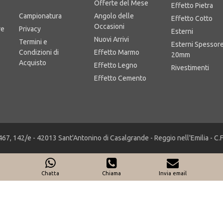
Area Business
Offerte del Mese
Effetto Pietra
Campionatura
Angolo delle
Effetto Cotto
Occasioni
re
Privacy
Esterni
Nuovi Arrivi
Termini e
Esterni Spessor
Condizioni di
Effetto Marmo
20mm
Acquisto
Effetto Legno
Rivestimenti
Effetto Cemento
467, 142/e - 42013 Sant'Antonino di Casalgrande - Reggio nell'Emilia - C
Chatta
Chiama
Invia email