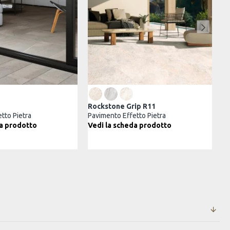
x60 Esterno Grip R11
K2 30x60 Esterno Grip R11
ento Effetto Pietra
Pavimento Effetto Pietra
€ + IVA
/
m²
11,25€ + IVA