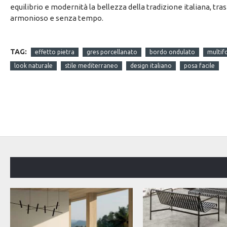
equilibrio e modernità la bellezza della tradizione italiana, t
armonioso e senza tempo.
TAG:
effetto pietra
gres porcellanato
bordo ondulato
multif
look naturale
stile mediterraneo
design italiano
posa facile
OFFERTA DEL MESE