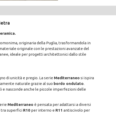
ietra
ceramica.
 omonima, originaria della Puglia, trasformandola in
materiale originale con le prestazioni avanzate del
e, ideale per progetti architettonici dallo stile
gno di unicità e pregio. La serie
Mediterraneo
si ispira
mamente naturale grazie al suo
bordo ondulato
.
oli e nasconde anche le piccole imperfezioni delle
serie
Mediterraneo
è pensata per adattarsi a diversi
a tra superfici
R10
per interno e
R11
antiscivolo per