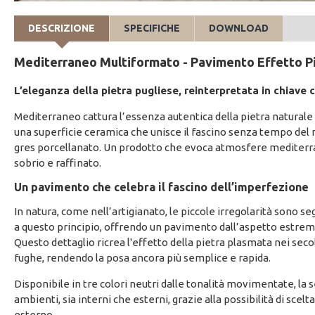
DESCRIZIONE
SPECIFICHE
DOWNLOAD
Mediterraneo Multiformato - Pavimento Effetto P
L’eleganza della pietra pugliese, reinterpretata in chiave 
Mediterraneo cattura l’essenza autentica della pietra naturale
una superficie ceramica che unisce il fascino senza tempo del 
gres porcellanato. Un prodotto che evoca atmosfere mediterrane
sobrio e raffinato.
Un pavimento che celebra il fascino dell’imperfezione
In natura, come nell’artigianato, le piccole irregolarità sono se
a questo principio, offrendo un pavimento dall’aspetto estre
Questo dettaglio ricrea l'effetto della pietra plasmata nei sec
fughe, rendendo la posa ancora più semplice e rapida.
Disponibile in tre colori neutri dalle tonalità movimentate, la 
ambienti, sia interni che esterni, grazie alla possibilità di scelt
esterno.