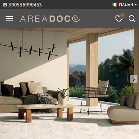
390536990453
ITALIAN
0