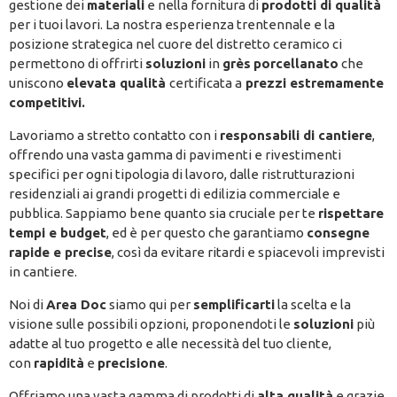
gestione dei
materiali
e nella fornitura di
prodotti di qualità
per i tuoi lavori. La nostra esperienza trentennale e la
posizione strategica nel cuore del distretto ceramico ci
permettono di offrirti
soluzioni
in
grès
porcellanato
che
uniscono
elevata qualità
certificata a
prezzi estremamente
competitivi.
Lavoriamo a stretto contatto con i
responsabili di cantiere
,
offrendo una vasta gamma di pavimenti e rivestimenti
specifici per ogni tipologia di lavoro, dalle ristrutturazioni
residenziali ai grandi progetti di edilizia commerciale e
pubblica. Sappiamo bene quanto sia cruciale per te
rispettare
tempi e budget
, ed è per questo che garantiamo
consegne
rapide e precise
, così da evitare ritardi e spiacevoli imprevisti
in cantiere.
Noi di
Area Doc
siamo qui per
semplificarti
la scelta e la
visione sulle possibili opzioni, proponendoti le
soluzioni
più
adatte al tuo progetto e alle necessità del tuo cliente,
con
rapidità
e
precisione
.
Offriamo una vasta gamma di prodotti di
alta qualità
e grazie