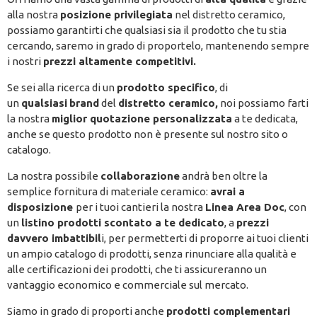
alla nostra
posizione privilegiata
nel distretto ceramico,
possiamo garantirti che qualsiasi sia il prodotto che tu stia
cercando, saremo in grado di proportelo, mantenendo sempre
i nostri
prezzi altamente competitivi.
Se sei alla ricerca di un
prodotto specifico
, di
un
qualsiasi
brand
del
distretto ceramico,
noi possiamo farti
la nostra
miglior quotazione personalizzata
a te dedicata,
anche se questo prodotto non è presente sul nostro sito o
catalogo.
La nostra possibile
collaborazione
andrà ben oltre la
semplice fornitura di materiale ceramico:
avrai a
disposizione
per i tuoi cantieri la nostra
Linea Area Doc
, con
un
listino prodotti scontato a te dedicato
, a
prezzi
davvero imbattibil
i, per permetterti di proporre ai tuoi clienti
un ampio catalogo di prodotti, senza rinunciare alla qualità e
alle certificazioni dei prodotti, che ti assicureranno un
vantaggio economico e commerciale sul mercato.
Siamo in grado di proporti anche
prodotti complementari