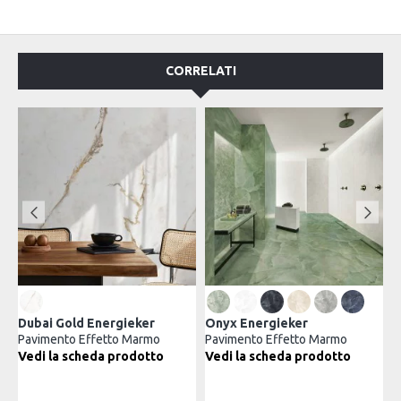
CORRELATI
i Gold Energieker
Onyx Energieker
Aurea On
mento Effetto Marmo
Pavimento Effetto Marmo
Paviment
 la scheda prodotto
Vedi la scheda prodotto
Vedi la 