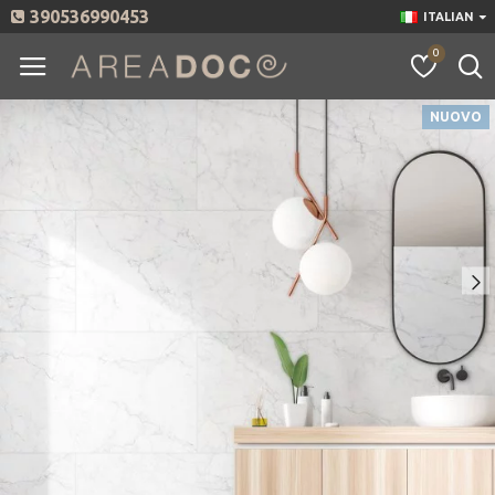
390536990453
ITALIAN
0
NUOVO