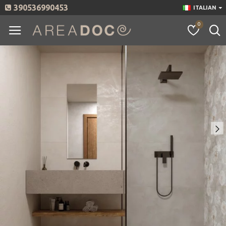
390536990453
ITALIAN
0