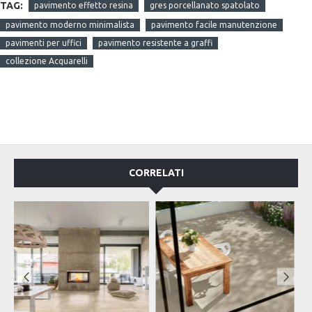
TAG:
pavimento effetto resina
gres porcellanato spatolato
pavimento moderno minimalista
pavimento facile manutenzione
pavimenti per uffici
pavimento resistente a graffi
collezione Acquarelli
CORRELATI