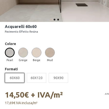
Acquarelli 60x60
Pavimento Effetto Resina
Colore
Pearl
Greige
Beige
Mud
Formati
60X60
60X120
90X90
14,50€ + IVA
/
m²
17,69€ IVA inclusa
/
m²