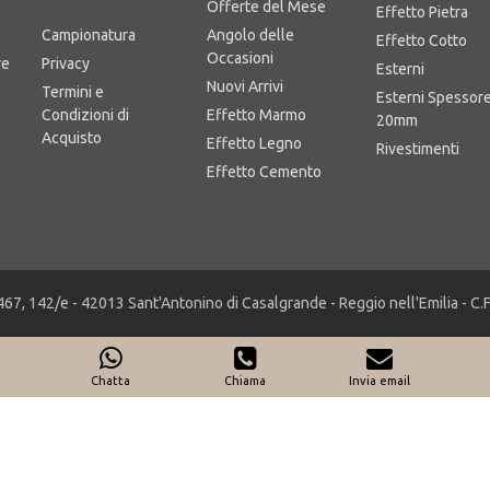
Area Business
Offerte del Mese
Effetto Pietra
Campionatura
Angolo delle
Effetto Cotto
Occasioni
re
Privacy
Esterni
Nuovi Arrivi
Termini e
Esterni Spessor
Condizioni di
Effetto Marmo
20mm
Acquisto
Effetto Legno
Rivestimenti
Effetto Cemento
467, 142/e - 42013 Sant'Antonino di Casalgrande - Reggio nell'Emilia - C
Chatta
Chiama
Invia email