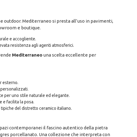
e outdoor. Mediterraneo si presta all’uso in pavimenti,
showroom e boutique.
urale e accogliente.
evata resistenza agli agenti atmosferici.
, rende
Mediterraneo
una scelta eccellente per
r esterno.
personalizzati.
e per uno stile naturale ed elegante.
e facilita la posa.
tipiche del distretto ceramico italiano.
spazi contemporanei il fascino autentico della pietra
l gres porcellanato. Una collezione che interpreta con