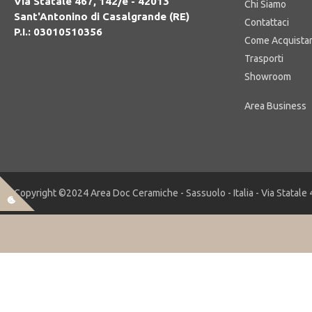
Via Statale 467, 142/e - 42013
Chi Siamo
Sant'Antonino di Casalgrande (RE)
Contattaci
P.I.: 03010510356
Come Acquista
Trasporti
Showroom
Copyright ©2024 Area Doc Ceramiche - Sassuolo - Italia - Via Statale 