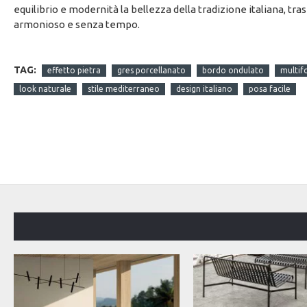
equilibrio e modernità la bellezza della tradizione italiana, t
armonioso e senza tempo.
TAG:
effetto pietra
gres porcellanato
bordo ondulato
multif
look naturale
stile mediterraneo
design italiano
posa facile
OFFERTA DEL MESE