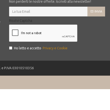
Non perderti le nostre offerte. Iscriviti alla newsletter!
INVIA
Risolvi Captcha
e
Ho letto e accetto
Privacy e Cookie
.F. e P.IVA 03010510356