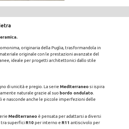
ietra
ceramica.
 omonima, originaria della Puglia, trasformandola in
materiale originale con le prestazioni avanzate del
e, ideale per progetti architettonici dallo stile
gno di unicità e pregio. La serie
Mediterraneo
si ispira
mamente naturale grazie al suo
bordo ondulato
.
oli e nasconde anche le piccole imperfezioni delle
serie
Mediterraneo
è pensata per adattarsi a diversi
a tra superfici
R10
per interno e
R11
antiscivolo per