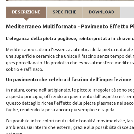
DESCRIZIONE
SPECIFICHE
DOWNLOAD
Mediterraneo Multiformato - Pavimento Effetto P
L’eleganza della pietra pugliese, reinterpretata in chiave 
Mediterraneo cattura l’essenza autentica della pietra naturale
una superficie ceramica che unisce il fascino senza tempo del 
gres porcellanato. Un prodotto che evoca atmosfere mediterrane
sobrio e raffinato.
Un pavimento che celebra il fascino dell’imperfezione
In natura, come nell’artigianato, le piccole irregolarità sono se
a questo principio, offrendo un pavimento dall’aspetto estre
Questo dettaglio ricrea l'effetto della pietra plasmata nei sec
fughe, rendendo la posa ancora più semplice e rapida.
Disponibile in tre colori neutri dalle tonalità movimentate, la 
ambienti, sia interni che esterni, grazie alla possibilità di scelt
esterno.