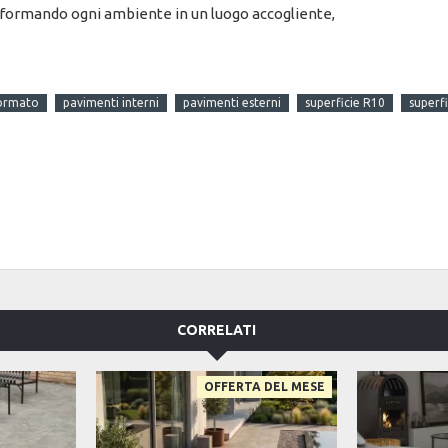
rasformando ogni ambiente in un luogo accogliente,
ormato
pavimenti interni
pavimenti esterni
superficie R10
superf
CORRELATI