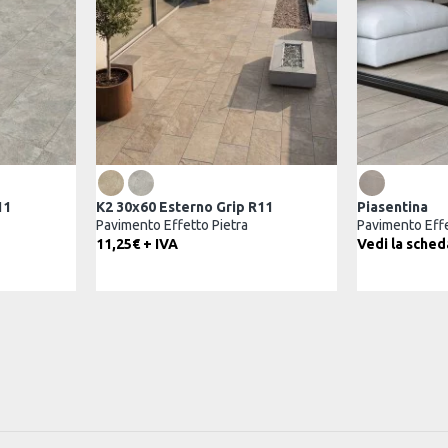
Rockstone Grip R11
K2 30x60
tra
Pavimento Effetto Pietra
Pavimento
otto
Vedi la scheda prodotto
10,50€ +