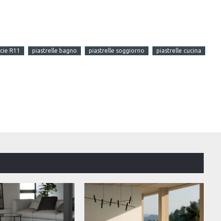
icie R11
piastrelle bagno
piastrelle soggiorno
piastrelle cucina
OFFERTA DEL MESE