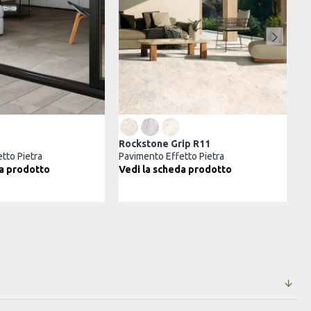
 Esterno Grip R11
K2 30x60 Esterno Grip R11
 Effetto Pietra
Pavimento Effetto Pietra
 IVA
/
m²
11,25€ + IVA