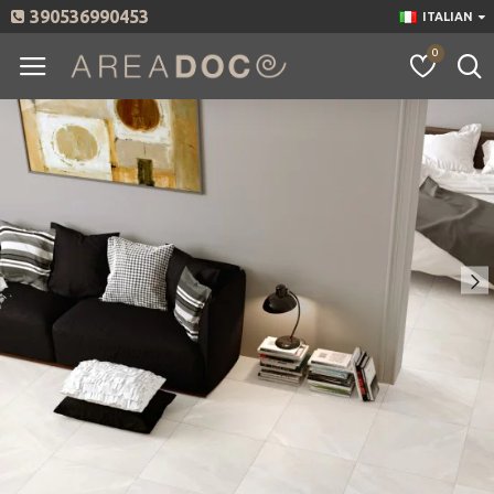
390536990453
ITALIAN
0