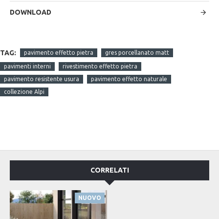
DOWNLOAD
TAG:
pavimento effetto pietra
gres porcellanato matt
pavimenti interni
rivestimento effetto pietra
pavimento resistente usura
pavimento effetto naturale
collezione Alpi
CORRELATI
NUOVO