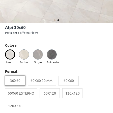
Alpi 30x60
Pavimento Effetto Pietra
Colore
Avorio
Sabbia
Grigio
Antracite
Formati
30X60
60X60 20 MM.
60X60
60X60 ESTERNO
60X120
120X120
120X278