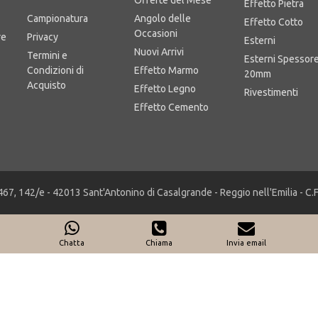
Area Business
Offerte del Mese
Effetto Pietra
Campionatura
Angolo delle
Effetto Cotto
Occasioni
re
Privacy
Esterni
Nuovi Arrivi
Termini e
Esterni Spessor
Condizioni di
Effetto Marmo
20mm
Acquisto
Effetto Legno
Rivestimenti
Effetto Cemento
467, 142/e - 42013 Sant'Antonino di Casalgrande - Reggio nell'Emilia - C
Chatta
Chiama
Invia email