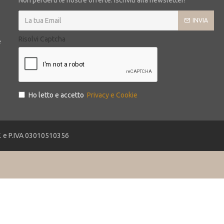
Non perderti le nostre offerte. Iscriviti alla newsletter!
INVIA
Risolvi Captcha
e
Ho letto e accetto
Privacy e Cookie
.F. e P.IVA 03010510356