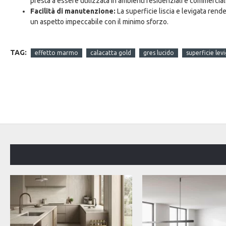
presta a essere utilizzata in ambienti residenziali e commercial
Facilità di manutenzione:
La superficie liscia e levigata ren
un aspetto impeccabile con il minimo sforzo.
TAG:
effetto marmo
calacatta gold
gres lucido
superficie lev