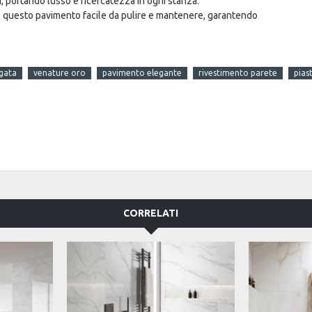
i, portando lusso e ricercatezza in ogni stanza.
de questo pavimento facile da pulire e mantenere, garantendo
igata
venature oro
pavimento elegante
rivestimento parete
pias
CORRELATI