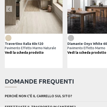
ario
Travertino Italia 60x120
Di
etto Marmo
Pavimento Effetto Marmo Naturale
Pa
da prodotto
Vedi la scheda prodotto
Ve
DOMANDE FREQUENTI
PERCHÉ NON C'È IL CARRELLO SUL SITO?