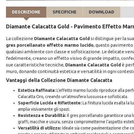
DESCRIZIONE
SPECIFICHE
DOWNLOAD
Diamante Calacatta Gold - Pavimento Effetto Mar
La collezione
Diamante Calacatta Gold
si distingue per la su
gres porcellanato effetto marmo lucido
, questo pavimento 
qualsiasi ambiente con classe e sofisticazione. Le delicate ven
fedelmente, creano un effetto visivo di grande impatto, conferen
sue caratteristiche tecniche,
Diamante Calacatta Gold
è per
muro, donando continuità estetica e versatilità in ogni contest
Vantaggi della Collezione Diamante Calacatta
Estetica Raffinata:
L’effetto marmo lucido riproduce alla per
Calacatta Oro, creando un’atmosfera lussuosa e sofisticata.
Superficie Lucida e Riflettente:
La finitura lucida esalta la 
amplia visivamente gli spazi.
Resistenza e Durabilità:
Il gres porcellanato garantisce una 
graffi, macchie e usura, senza comprometterne l’aspetto estet
Versatilità di utilizzo:
Ideale sia come pavimentazione che com