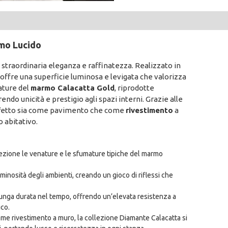
mo Lucido
a straordinaria eleganza e raffinatezza. Realizzato in
offre una superficie luminosa e levigata che valorizza
ature del
marmo Calacatta Gold
, riprodotte
do unicità e prestigio agli spazi interni. Grazie alle
fetto sia come pavimento che come
rivestimento
a
o abitativo.
fezione le venature e le sfumature tipiche del marmo
luminosità degli ambienti, creando un gioco di riflessi che
lunga durata nel tempo, offrendo un’elevata resistenza a
ico.
e rivestimento a muro, la collezione Diamante Calacatta si