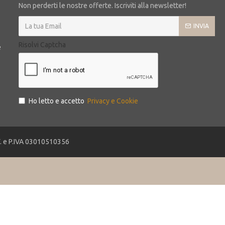
Non perderti le nostre offerte. Iscriviti alla newsletter!
INVIA
Risolvi Captcha
e
Ho letto e accetto
Privacy e Cookie
.F. e P.IVA 03010510356