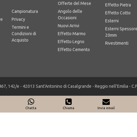
Area Business
Offerte del Mese
Effetto Pietra
Campionatura
Angolo delle
Effetto Cotto
Occasioni
re
Privacy
Esterni
Nuovi Arrivi
Termini e
Esterni Spessor
Condizioni di
Effetto Marmo
20mm
Acquisto
Effetto Legno
Rivestimenti
Effetto Cemento
467, 142/e - 42013 Sant'Antonino di Casalgrande - Reggio nell'Emilia - C
Chatta
Chiama
Invia email