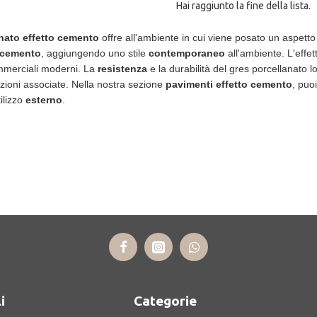
Hai raggiunto la fine della lista.
nato effetto cemento
offre all'ambiente in cui viene posato un aspett
cemento
, aggiungendo uno stile
contemporaneo
all'ambiente. L'effe
ommerciali moderni. La
resistenza
e la durabilità del gres porcellanato 
zioni associate.
Nella nostra sezione
pavimenti effetto cemento
, puoi
ilizzo
esterno
.
i
Categorie