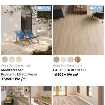
NUOVO
NUOVO
Area Doc Ceramiche
Area Doc Ceramiche
Mediterraneo
EASY FLOOR 18X122
Pavimento Effetto Pietra
16,90€ + IVA
/
m²
17,90€ + IVA
/
m²