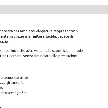
pensata per ambienti eleganti e rappresentativi.
 materia grazie alla
finitura lucida
, capace di
pazio.
e ben definite che attraversano la superficie in modo
ica ricercata, senza rinunciare alle prestazioni
orte impatto visivo.
izza gli ambienti.
e.
fetto scenografico.