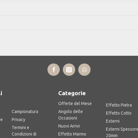
i
Categorie
Area Business
Offerte del Mese
Effetto Pietra
Campionatura
Angolo delle
Effetto Cotto
Occasioni
re
Privacy
Esterni
Nuovi Arrivi
Termini e
Esterni Spessor
Condizioni di
Effetto Marmo
20mm