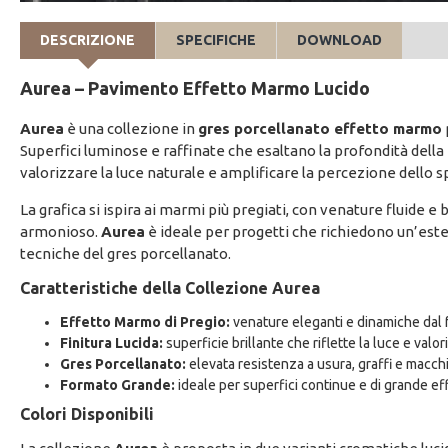
DESCRIZIONE
SPECIFICHE
DOWNLOAD
Aurea – Pavimento Effetto Marmo Lucido
Aurea
è una collezione in
gres porcellanato effetto marmo
Superfici luminose e raffinate che esaltano la profondità della
valorizzare la luce naturale e amplificare la percezione dello s
La grafica si ispira ai marmi più pregiati, con venature fluide 
armonioso.
Aurea
è ideale per progetti che richiedono un’estet
tecniche del gres porcellanato.
Caratteristiche della Collezione Aurea
Effetto Marmo di Pregio:
venature eleganti e dinamiche dal f
Finitura Lucida:
superficie brillante che riflette la luce e valor
Gres Porcellanato:
elevata resistenza a usura, graffi e macchi
Formato Grande:
ideale per superfici continue e di grande ef
Colori Disponibili