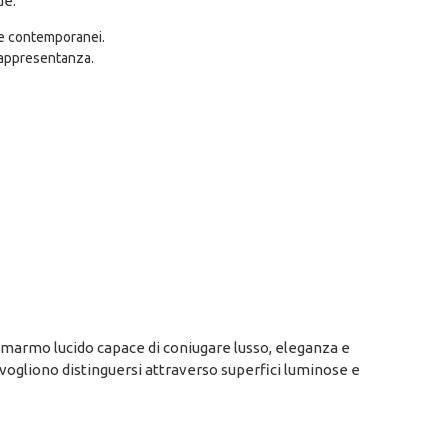
de:
 e contemporanei.
 rappresentanza.
o marmo lucido capace di coniugare lusso, eleganza e
vogliono distinguersi attraverso superfici luminose e